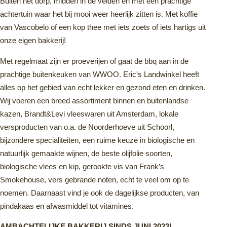
Buiten het dorp, midden in de velden en met een prachtige
achtertuin waar het bij mooi weer heerlijk zitten is. Met koffie
van Vascobelo of een kop thee met iets zoets of iets hartigs uit
onze eigen bakkerij!
Met regelmaat zijn er proeverijen of gaat de bbq aan in de
prachtige buitenkeuken van WWOO. Eric’s Landwinkel heeft
alles op het gebied van echt lekker en gezond eten en drinken.
Wij voeren een breed assortiment binnen en buitenlandse
kazen, Brandt&Levi vleeswaren uit Amsterdam, lokale
versproducten van o.a. de Noorderhoeve uit Schoorl,
bijzondere specialiteiten, een ruime keuze in biologische en
natuurlijk gemaakte wijnen, de beste olijfolie soorten,
biologische vlees en kip, gerookte vis van Frank’s
Smokehouse, vers gebrande noten, echt te veel om op te
noemen. Daarnaast vind je ook de dagelijkse producten, van
pindakaas en afwasmiddel tot vitamines.
AMBACHTELIJKE B
AKKERIJ SINDS JUNI 2023!